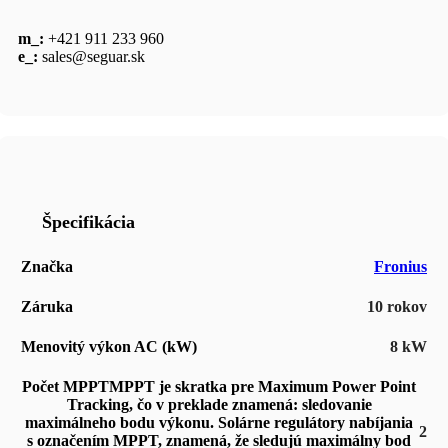
m_:
+421 911 233 960
e_:
sales@seguar.sk
Špecifikácia
Značka
Fronius
Záruka
10 rokov
Menovitý výkon AC (kW)
8 kW
Počet MPPT
MPPT je skratka pre Maximum Power Point
Tracking, čo v preklade znamená: sledovanie
maximálneho bodu výkonu. Solárne regulátory nabíjania
2
s označením MPPT, znamená, že sledujú maximálny bod