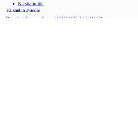
Na stiahnutie
Kliknutím zväčšíte
Datasheet Fronius Symo GEN24 SC 3-12kW_EN
Mohlo by vás zaujímať
5 kW
Rýchly náhľad
Fronius Symo GEN24 5.0 – menič napätia
Dostupné na objednávku
Prihláste sa, aby ste videli ceny
50 kW
Rýchly náhľad
Fronius Tauro 50-3-P – menič napätia