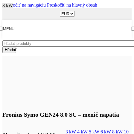
Preskočiť na navigáciu
Preskočiť na hlavný obsah
8 kW
MENU
Hľadať
Obchod
/
Meniče napätia
Fronius Symo GEN24 8.0 SC – menič napätia
3 kW
4 kW
5 kW
6 kW
8 kW
10