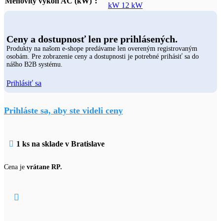
Menovitý výkon AC (kW)
kW
12 kW
Ceny a dostupnosť len pre prihlásených.
Produkty na našom e-shope predávame len overeným registrovaným
osobám. Pre zobrazenie ceny a dostupnosti je potrebné prihásiť sa do
nášho B2B systému.
Prihlásiť sa
Prihláste sa, aby ste videli ceny
1 ks na sklade v Bratislave
Cena je
vrátane RP.