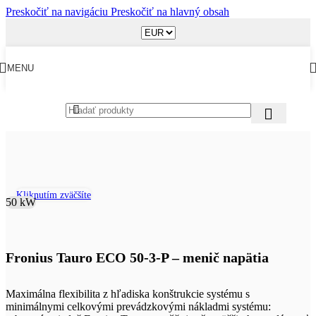
Preskočiť na navigáciu
Preskočiť na hlavný obsah
MENU
Obchod
/
Meniče napätia
Kliknutím zväčšíte
50 kW
Fronius Tauro ECO 50-3-P – menič napätia
Maximálna flexibilita z hľadiska konštrukcie systému s
minimálnymi celkovými prevádzkovými nákladmi systému: