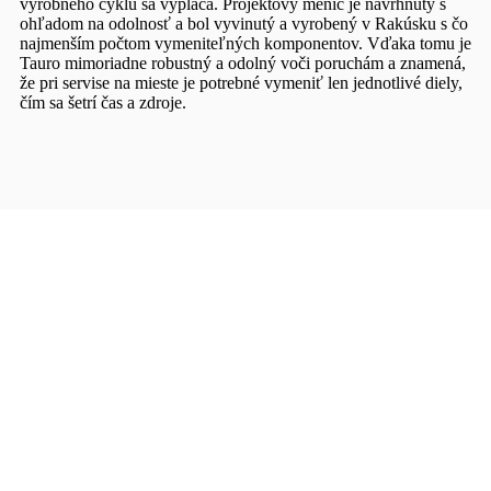
výrobného cyklu sa vypláca. Projektový menič je navrhnutý s
ohľadom na odolnosť a bol vyvinutý a vyrobený v Rakúsku s čo
najmenším počtom vymeniteľných komponentov. Vďaka tomu je
Tauro mimoriadne robustný a odolný voči poruchám a znamená,
že pri servise na mieste je potrebné vymeniť len jednotlivé diely,
čím sa šetrí čas a zdroje.
Martin PASTÍR
CEO / Obchodné oddelenie