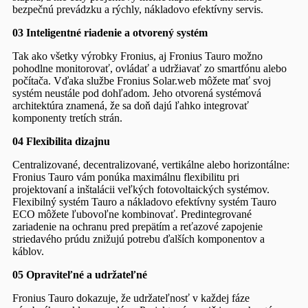
bezpečnú prevádzku a rýchly, nákladovo efektívny servis.
03 Inteligentné riadenie a otvorený systém
Tak ako všetky výrobky Fronius, aj Fronius Tauro možno
pohodlne monitorovať, ovládať a udržiavať zo smartfónu alebo
počítača. Vďaka službe Fronius Solar.web môžete mať svoj
systém neustále pod dohľadom. Jeho otvorená systémová
architektúra znamená, že sa doň dajú ľahko integrovať
komponenty tretích strán.
04 Flexibilita dizajnu
Centralizované, decentralizované, vertikálne alebo horizontálne:
Fronius Tauro vám ponúka maximálnu flexibilitu pri
projektovaní a inštalácii veľkých fotovoltaických systémov.
Flexibilný systém Tauro a nákladovo efektívny systém Tauro
ECO môžete ľubovoľne kombinovať. Predintegrované
zariadenie na ochranu pred prepätím a reťazové zapojenie
striedavého prúdu znižujú potrebu ďalších komponentov a
káblov.
05 Opraviteľné a udržateľné
Fronius Tauro dokazuje, že udržateľnosť v každej fáze