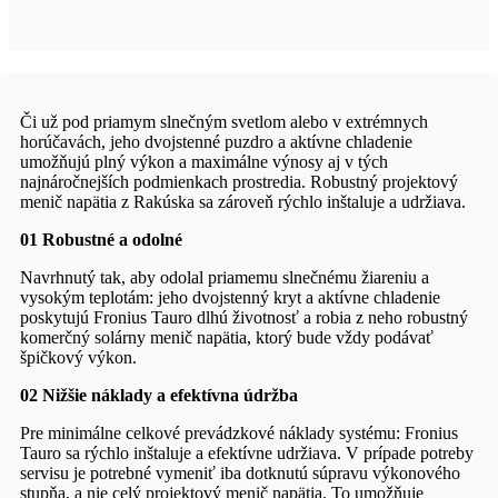
Či už pod priamym slnečným svetlom alebo v extrémnych
horúčavách, jeho dvojstenné puzdro a aktívne chladenie
umožňujú plný výkon a maximálne výnosy aj v tých
najnáročnejších podmienkach prostredia. Robustný projektový
menič napätia z Rakúska sa zároveň rýchlo inštaluje a udržiava.
01 Robustné a odolné
Navrhnutý tak, aby odolal priamemu slnečnému žiareniu a
vysokým teplotám: jeho dvojstenný kryt a aktívne chladenie
poskytujú Fronius Tauro dlhú životnosť a robia z neho robustný
komerčný solárny menič napätia, ktorý bude vždy podávať
špičkový výkon.
02 Nižšie náklady a efektívna údržba
Pre minimálne celkové prevádzkové náklady systému: Fronius
Tauro sa rýchlo inštaluje a efektívne udržiava. V prípade potreby
servisu je potrebné vymeniť iba dotknutú súpravu výkonového
stupňa, a nie celý projektový menič napätia. To umožňuje