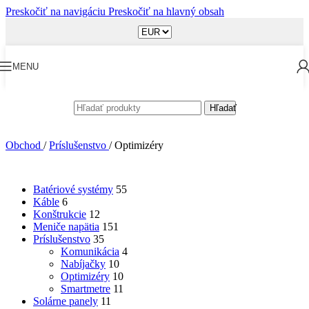
Preskočiť na navigáciu
Preskočiť na hlavný obsah
MENU
Hľadať
Obchod
/
Príslušenstvo
/
Optimizéry
Batériové systémy
55
Káble
6
Konštrukcie
12
Meniče napätia
151
Príslušenstvo
35
Komunikácia
4
Nabíjačky
10
Optimizéry
10
Smartmetre
11
Solárne panely
11