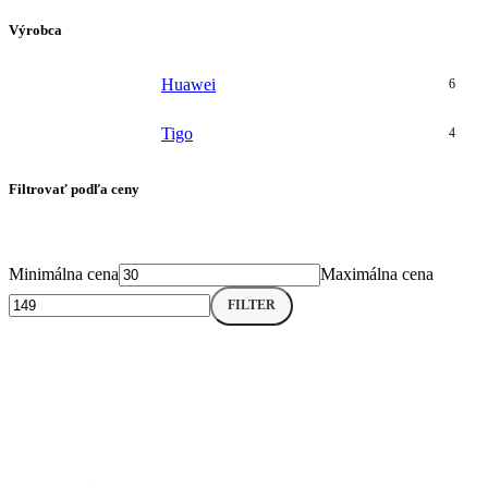
Výrobca
Huawei
6
Tigo
4
Filtrovať podľa ceny
Minimálna cena
Maximálna cena
FILTER