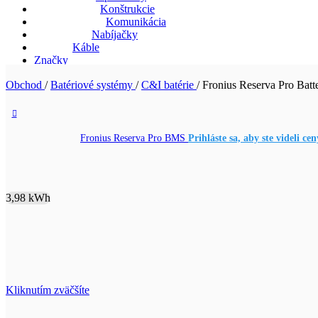
Konštrukcie
Komunikácia
Nabíjačky
Káble
Značky
Obchod
/
Batériové systémy
/
C&I batérie
/
Fronius Reserva Pro Bat
Fronius Reserva Pro BMS
Prihláste sa, aby ste videli cen
3,98 kWh
Kliknutím zväčšíte