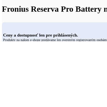
Fronius Reserva Pro Battery
Ceny a dostupnosť len pre prihlásených.
Produkty na našom e-shope predávame len overeným registrovaným osobám. P
Prihlásiť sa
Prihláste sa, aby ste videli ceny
12 ks 
Cena je
vrátane RP.