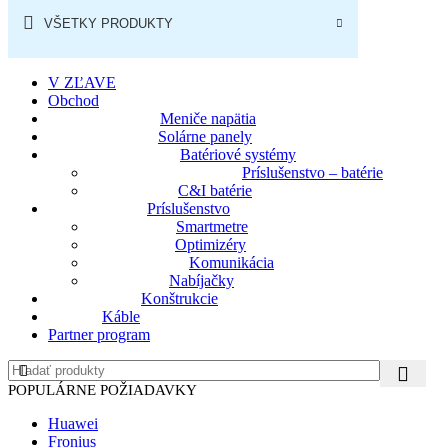
VŠETKY PRODUKTY
CELÝ SORTIMENT
ZĽAVNENÝ SORTIMENT
NOVINKA
V ZĽAVE
Obchod
Meniče napätia
Solárne panely
Batériové systémy
Príslušenstvo – batérie
C&I batérie
Príslušenstvo
Smartmetre
Optimizéry
Komunikácia
Nabíjačky
Konštrukcie
Káble
Partner program
POPULÁRNE POŽIADAVKY
Huawei
Fronius