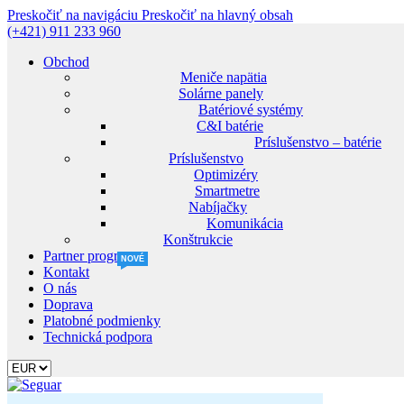
Preskočiť na navigáciu
Preskočiť na hlavný obsah
(+421) 911 233 960
Obchod
Meniče napätia
Solárne panely
Batériové systémy
C&I batérie
Príslušenstvo – batérie
Príslušenstvo
Optimizéry
Smartmetre
Nabíjačky
Komunikácia
Konštrukcie
Partner program
NOVÉ
Kontakt
O nás
Doprava
Platobné podmienky
Technická podpora