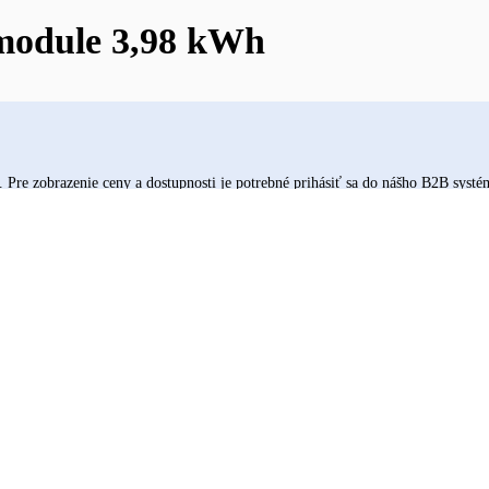
 module 3,98 kWh
re zobrazenie ceny a dostupnosti je potrebné prihásiť sa do nášho B2B systé
na sklade v Bratislave (viac na objednávku)