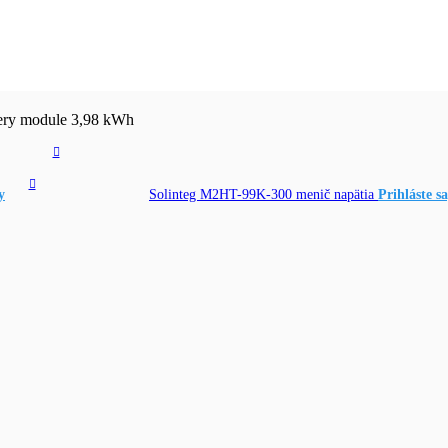
tery module 3,98 kWh
y
Solinteg M2HT-99K-300 menič napätia
Prihláste sa