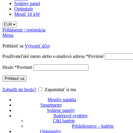
Solárny panel
Optimizér
Menič 10 kW
Prihlásenie / registrácia
Menu
Prihlásiť sa
Vytvoriť účet
Používateľské meno alebo e-mailová adresa
*
Povinné
Heslo
*
Povinné
Prihlásiť sa
Zabudli ste heslo?
Zapamätať si ma
Meniče napätia
Smartmetre
Solárne panely
Batériové systémy
C&I batérie
Príslušenstvo – batérie
Optimizéry