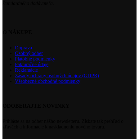
štandardného dodávateľa.
O NÁKUPE
Doprava
Osobný odber
Platobné podmienky
Fakturačné údaje
Reklamácie
Zásady ochrany osobných údajov (GDPR)
Všeobecné obchodné podmienky
ODOBERAJTE NOVINKY
Prihláste sa na odber nášho newsletteru. Získate tak prehľad o
zľavách a informácie k naskladneniu nového tovaru.