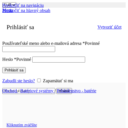
Preskočiť na navigáciu
Menu
Preskočiť na hlavný obsah
Prihlásiť sa
Vytvoriť účet
Používateľské meno alebo e-mailová adresa
*
Povinné
Heslo
*
Povinné
Prihlásiť sa
Zabudli ste heslo?
Zapamätať si ma
Obchod
/
Batériové systémy
/
Príslušenstvo - batérie
Hľadať
Kliknutím zväčšíte