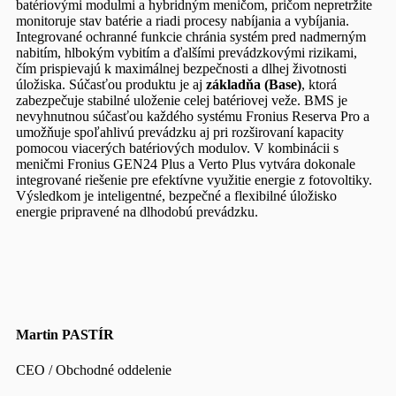
batériovými modulmi a hybridným meničom, pričom nepretržite
monitoruje stav batérie a riadi procesy nabíjania a vybíjania.
Integrované ochranné funkcie chránia systém pred nadmerným
nabitím, hlbokým vybitím a ďalšími prevádzkovými rizikami,
čím prispievajú k maximálnej bezpečnosti a dlhej životnosti
úložiska. Súčasťou produktu je aj
základňa (Base)
, ktorá
zabezpečuje stabilné uloženie celej batériovej veže. BMS je
nevyhnutnou súčasťou každého systému Fronius Reserva Pro a
umožňuje spoľahlivú prevádzku aj pri rozširovaní kapacity
pomocou viacerých batériových modulov. V kombinácii s
meničmi Fronius GEN24 Plus a Verto Plus vytvára dokonale
integrované riešenie pre efektívne využitie energie z fotovoltiky.
Výsledkom je inteligentné, bezpečné a flexibilné úložisko
energie pripravené na dlhodobú prevádzku.
Martin PASTÍR
CEO / Obchodné oddelenie