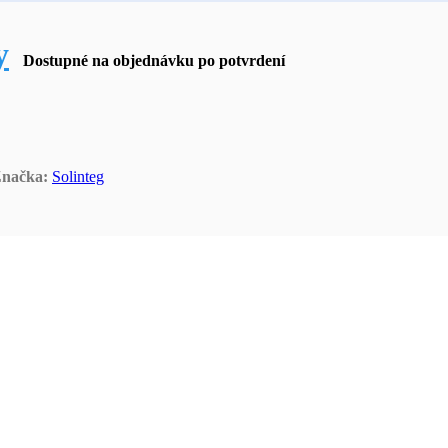
y
Dostupné na objednávku po potvrdení
načka:
Solinteg
HT 25-50kW
komerčné a priemyselné