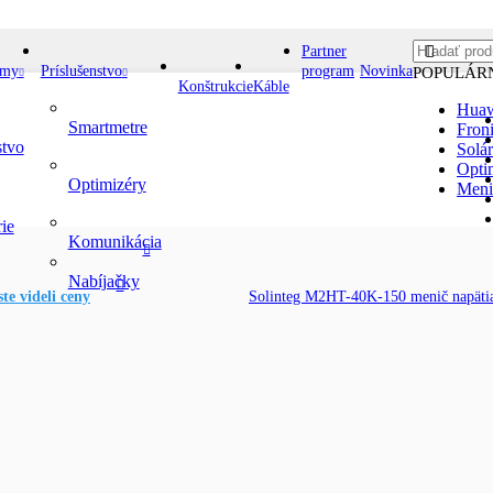
Partner
émy
Príslušenstvo
program
Novinka
POPULÁR
Konštrukcie
Káble
Hua
Smartmetre
Fron
stvo
Solá
Opti
Optimizéry
Meni
ie
Komunikácia
Nabíjačky
ste videli ceny
Solinteg M2HT-40K-150 menič napät