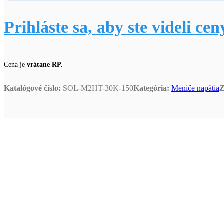
Prihláste sa, aby ste videli cen
Cena je
vrátane RP.
Katalógové číslo:
SOL-M2HT-30K-150
Kategória:
Meniče napätia
Z
Hybridný menič
M2
Trojfázové vysokonapäťové meniče pre 