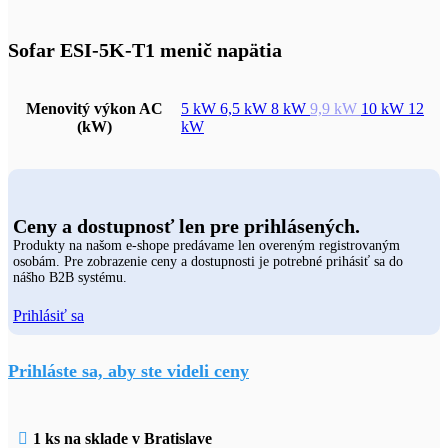
Sofar ESI-5K-T1 menič napätia
Menovitý výkon AC
5 kW
6,5 kW
8 kW
9,9 kW
10 kW
12
(kW)
kW
Ceny a dostupnosť len pre prihlásených.
Produkty na našom e-shope predávame len overeným registrovaným
osobám. Pre zobrazenie ceny a dostupnosti je potrebné prihásiť sa do
nášho B2B systému.
Prihlásiť sa
Prihláste sa, aby ste videli ceny
1 ks na sklade v Bratislave