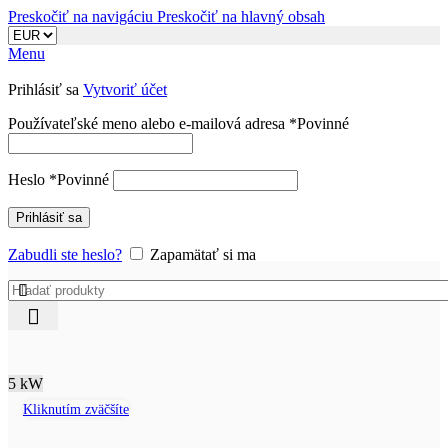
Preskočiť na navigáciu
Preskočiť na hlavný obsah
Menu
Prihlásiť sa
Vytvoriť účet
Používateľské meno alebo e-mailová adresa
*
Povinné
Heslo
*
Povinné
Prihlásiť sa
Zabudli ste heslo?
Zapamätať si ma
Obchod
/
Meniče napätia
5 kW
Kliknutím zväčšíte