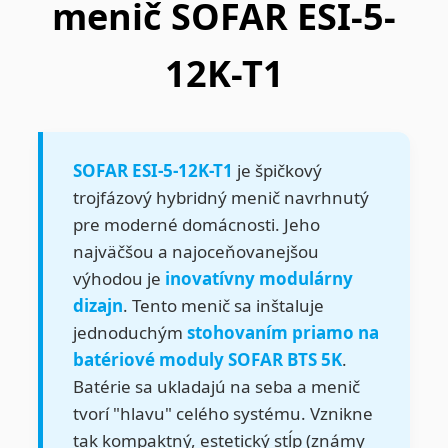
menič SOFAR ESI-5-
12K-T1
SOFAR ESI-5-12K-T1
je špičkový
trojfázový hybridný menič navrhnutý
pre moderné domácnosti. Jeho
najväčšou a najoceňovanejšou
výhodou je
inovatívny modulárny
dizajn
. Tento menič sa inštaluje
jednoduchým
stohovaním priamo na
batériové moduly SOFAR BTS 5K
.
Batérie sa ukladajú na seba a menič
tvorí "hlavu" celého systému. Vznikne
tak kompaktný, estetický stĺp (známy