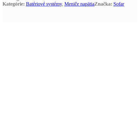
Kategórie:
Batériové systémy
,
Meniče napätia
Značka:
Sofar
SOFAR
POWERALL
Komplexný systém rezidenčného
ukladania energie. Dokonalá