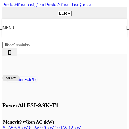
Preskočiť na navigáciu
Preskočiť na hlavný obsah
MENU
Obchod
/
Meniče napätia
9,9 KW
Kliknutím zväčšíte
PowerAll ESI-9.9K-T1
Menovitý výkon AC (kW)
5 kW
6,5 kW
8 kW
9,9 kW
10 kW
12 kW