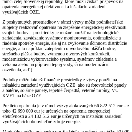
rámci celej Slovenskej republiky, ktoré môžu získať príspevok na
opatrenia energetickej efektívnosti a inštaláciu zariadení
využívajúcich OZE.
Z poskytnutých prostriedkov v rámci výzvy môžu podnikateľské
subjekty realizovať opatrenia na zlepšenie energetickej efektívnosti
svojich budov – prostriedky je možné použiť na technologické
zariadenia, zavádzanie systémov monitorovania, optimalizácie a
riadenia spotreby energie, ale aj na zvyšovanie účinnosti distribúcie
energie, a to napríklad zateplením obvodového plášťa budov,
strešného plášťa budov, výmenou otvorových konštrukcií,
modernizáciou vykurovacieho systému, systémov chladenia a
vetrania alebo na prípravu teplej vody, či na modernizáciu
osvetlenia, atď.)
Podniky môžu taktiež finančné prostriedky z výzvy použiť na
inštaláciu zariadení využívajúcich OZE, ako sú fotovoltické panely
a batérie, solárne panely, tepelné čerpadlá, veterné turbíny, VÚ
KVET na báze OZE.
Pre tieto opatrenia je v rámci výzvy alokovaných 66 822 512 eur – z
toho 42 690 000 eur je určených na opatrenia energetickej
efektívnosti a 24 132 512 eur je určených na inštaláciu zariadení
využívajúcich obnoviteľné zdroje energie.
Minimálna výška príspevku pre žiadateľa je určená vo výške 50 000