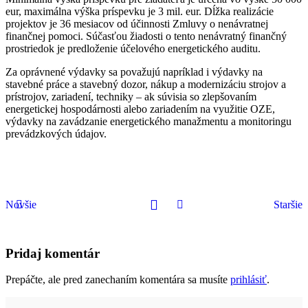
eur, maximálna výška príspevku je 3 mil. eur. Dĺžka realizácie
projektov je 36 mesiacov od účinnosti Zmluvy o nenávratnej
finančnej pomoci. Súčasťou žiadosti o tento nenávratný finančný
prostriedok je predloženie účelového energetického auditu.
Za oprávnené výdavky sa považujú napríklad i výdavky na
stavebné práce a stavebný dozor, nákup a modernizáciu strojov a
prístrojov, zariadení, techniky – ak súvisia so zlepšovaním
energetickej hospodárnosti alebo zariadením na využitie OZE,
výdavky na zavádzanie energetického manažmentu a monitoringu
prevádzkových údajov.
Novšie
Staršie
Pridaj komentár
Prepáčte, ale pred zanechaním komentára sa musíte
prihlásiť
.