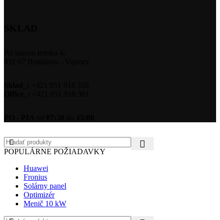
SKLAD
Pri starom letisku 4,
831 07 Bratislava - Vajnory
Sklad_:
+421 951 918 358
Office_:
+421 951 918 361
PO - PIA
od
07:30
do
15:00
POPULÁRNE POŽIADAVKY
Huawei
Fronius
Solárny panel
Optimizér
Menič 10 kW