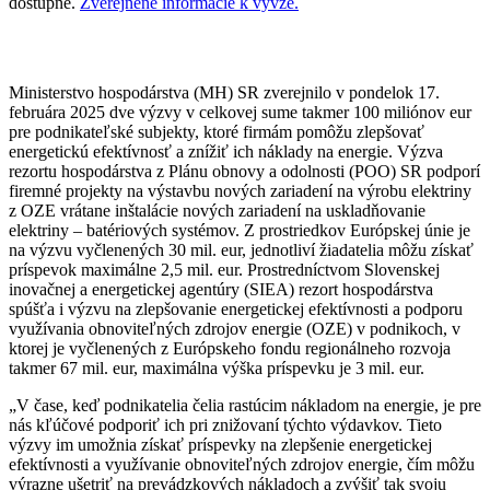
dostupné.
Zverejnené informácie k vývze.
Ministerstvo hospodárstva (MH) SR zverejnilo v pondelok 17.
februára 2025 dve výzvy v celkovej sume takmer 100 miliónov eur
pre podnikateľské subjekty, ktoré firmám pomôžu zlepšovať
energetickú efektívnosť a znížiť ich náklady na energie. Výzva
rezortu hospodárstva z Plánu obnovy a odolnosti (POO) SR podporí
firemné projekty na výstavbu nových zariadení na výrobu elektriny
z OZE vrátane inštalácie nových zariadení na uskladňovanie
elektriny – batériových systémov. Z prostriedkov Európskej únie je
na výzvu vyčlenených 30 mil. eur, jednotliví žiadatelia môžu získať
príspevok maximálne 2,5 mil. eur. Prostredníctvom Slovenskej
inovačnej a energetickej agentúry (SIEA) rezort hospodárstva
spúšťa i výzvu na zlepšovanie energetickej efektívnosti a podporu
využívania obnoviteľných zdrojov energie (OZE) v podnikoch, v
ktorej je vyčlenených z Európskeho fondu regionálneho rozvoja
takmer 67 mil. eur, maximálna výška príspevku je 3 mil. eur.
„V čase, keď podnikatelia čelia rastúcim nákladom na energie, je pre
nás kľúčové podporiť ich pri znižovaní týchto výdavkov. Tieto
výzvy im umožnia získať príspevky na zlepšenie energetickej
efektívnosti a využívanie obnoviteľných zdrojov energie, čím môžu
výrazne ušetriť na prevádzkových nákladoch a zvýšiť tak svoju