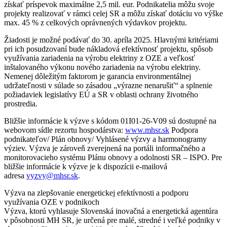
získať príspevok maximálne 2,5 mil. eur. Podnikatelia môžu svoje
projekty realizovať v rámci celej SR a môžu získať dotáciu vo výške
max. 45 % z celkových oprávnených výdavkov projektu.
Žiadosti je možné podávať do 30. apríla 2025. Hlavnými kritériami
pri ich posudzovaní bude nákladová efektívnosť projektu, spôsob
využívania zariadenia na výrobu elektriny z OZE a veľkosť
inštalovaného výkonu nového zariadenia na výrobu elektriny.
Nemenej dôležitým faktorom je garancia environmentálnej
udržateľnosti v súlade so zásadou „výrazne nenarušiť“ a splnenie
požiadaviek legislatívy EÚ a SR v oblasti ochrany životného
prostredia.
Bližšie informácie k výzve s kódom 01I01-26-V09 sú dostupné na
webovom sídle rezortu hospodárstva:
www.mhsr.sk
Podpora
podnikateľov/ Plán obnovy/ Vyhlásené výzvy a harmonogramy
výziev. Výzva je zároveň zverejnená na portáli informačného a
monitorovacieho systému Plánu obnovy a odolnosti SR – ISPO. Pre
bližšie informácie k výzve je k dispozícii e-mailová
adresa
vyzvy@mhsr.sk
.
Výzva na zlepšovanie energetickej efektívnosti a podporu
využívania OZE v podnikoch
Výzva, ktorú vyhlasuje Slovenská inovačná a energetická agentúra
v pôsobnosti MH SR, je určená pre malé, stredné i veľké podniky v