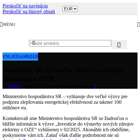
Preskočiť na navigáciu
Preskočiť na hlavný obsah
MENU
UNCATEGORIZED
Investície do výstavby nových zdrojov
elektriny z OZE
admin
1 marca, 2025
Zapnuté 1 marca, 2025
0
Ministerstvo hospodárstva SR – vyhlasuje dve veľké výzvy pre
podporu zlepšovania energetickej efektívnosti za takmer 100
miliónov eu.
Kontaktovali sme Ministerstvo hospodárstva SR so žiadosťou o
bližšie informácie k výzve „Investície do výstavby nových zdrojov
elektriny z OZE“ vyhlásenej v 02/2025. Akonáhle ich obdržíme,
poskytneme vám ich. Zatiaľ však ďalšie podrobnosti nie sú