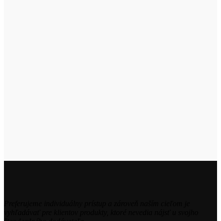
Preferujeme individuálny prístup a zároveň naším cieľom je
vyhľadávať pre klientov produkty, ktoré nevedia nájsť u svojho