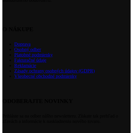
štandardného dodávateľa.
O NÁKUPE
Doprava
Osobný odber
Platobné podmienky
Fakturačné údaje
Reklamácie
Zásady ochrany osobných údajov (GDPR)
Všeobecné obchodné podmienky
ODOBERAJTE NOVINKY
Prihláste sa na odber nášho newsletteru. Získate tak prehľad o
zľavách a informácie k naskladneniu nového tovaru.