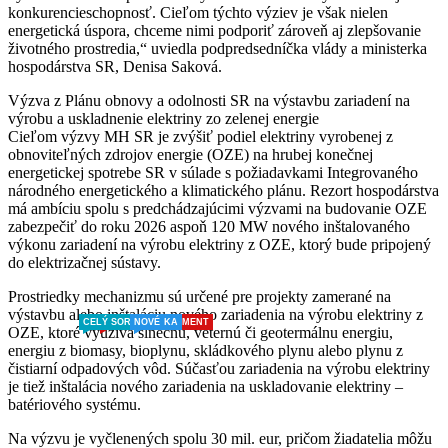
konkurencieschopnosť. Cieľom týchto výziev je však nielen
energetická úspora, chceme nimi podporiť zároveň aj zlepšovanie
životného prostredia,“ uviedla podpredsedníčka vlády a ministerka
hospodárstva SR, Denisa Saková.
Výzva z Plánu obnovy a odolnosti SR na výstavbu zariadení na
výrobu a uskladnenie elektriny zo zelenej energie
Cieľom výzvy MH SR je zvýšiť podiel elektriny vyrobenej z
obnoviteľných zdrojov energie (OZE) na hrubej konečnej
energetickej spotrebe SR v súlade s požiadavkami Integrovaného
národného energetického a klimatického plánu. Rezort hospodárstva
má ambíciu spolu s predchádzajúcimi výzvami na budovanie OZE
zabezpečiť do roku 2026 aspoň 120 MW nového inštalovaného
výkonu zariadení na výrobu elektriny z OZE, ktorý bude pripojený
do elektrizačnej sústavy.
Prostriedky mechanizmu sú určené pre projekty zamerané na
výstavbu alebo inštaláciu nového zariadenia na výrobu elektriny z
CELÝ SORTIMENT
ZĽAVNENÝ SORTIMENT
NOVINKA
NOVÉ
OZE, ktoré využíva slnečnú, veternú či geotermálnu energiu,
energiu z biomasy, bioplynu, skládkového plynu alebo plynu z
čistiarní odpadových vôd. Súčasťou zariadenia na výrobu elektriny
je tiež inštalácia nového zariadenia na uskladovanie elektriny –
batériového systému.
Na výzvu je vyčlenených spolu 30 mil. eur, pričom žiadatelia môžu