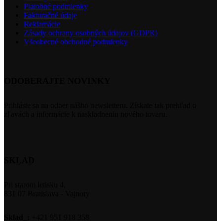
Platobné podmienky
Fakturačné údaje
Reklamácie
Zásady ochrany osobných údajov (GDPR)
Všeobecné obchodné podmienky
ODOBERAJTE NOVINKY
Prihláste sa na odber nášho newsletteru. Získate tak prehľad o
zľavách a informácie k naskladneniu nového tovaru.
SKLAD
Pri starom letisku 4,
831 07 Bratislava - Vajnory
Sklad_:
+421 951 918 358