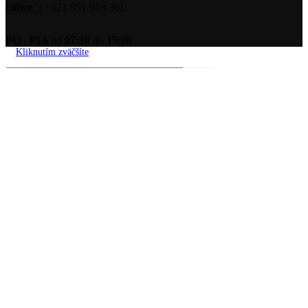
Office_:
+421 951 918 361
PO - PIA
od
07:30
do
15:00
Kliknutím zväčšíte
Menu
Kategórie
V ZĽAVE
zľavnený sortiment
Obchod
Celý sortiment
Meniče napätia
Solárne panely
Batériové systémy
Príslušenstvo – batérie
C&I batérie
Príslušenstvo
Smartmetre
Optimizéry
Komunikácia
Nabíjačky
Konštrukcie
Káble