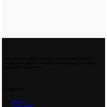
Preferujeme individuálny prístup a zároveň naším cieľom je
vyhľadávať pre klientov produkty, ktoré nevedia nájsť u svojho
štandardného dodávateľa.
O NÁKUPE
Doprava
Osobný odber