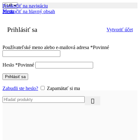
Preskočiť na navigáciu
Menu
Preskočiť na hlavný obsah
Prihlásiť sa
Vytvoriť účet
Používateľské meno alebo e-mailová adresa
*
Povinné
Heslo
*
Povinné
Prihlásiť sa
Zabudli ste heslo?
Zapamätať si ma
Obchod
/
Príslušenstvo
/
Nabíjačky