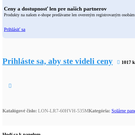
Ceny a dostupnosť len pre našich partnerov
Produkty na našom e-shope predávame len overeným registrovaným osobám. P
Prihlásiť sa
Prihláste sa, aby ste videli ceny
1017 k
Katalógové číslo:
LON-LR7-60HVH-535M
Kategória:
Solárne pan
Hodí sa k panelom