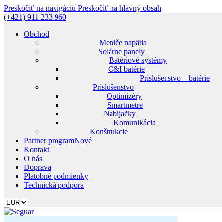
Preskočiť na navigáciu
Preskočiť na hlavný obsah
(+421) 911 233 960
Obchod
Meniče napätia
Solárne panely
Batériové systémy
C&I batérie
Príslušenstvo – batérie
Príslušenstvo
Optimizéry
Smartmetre
Nabíjačky
Komunikácia
Konštrukcie
Partner program
Nové
Kontakt
O nás
Doprava
Platobné podmienky
Technická podpora