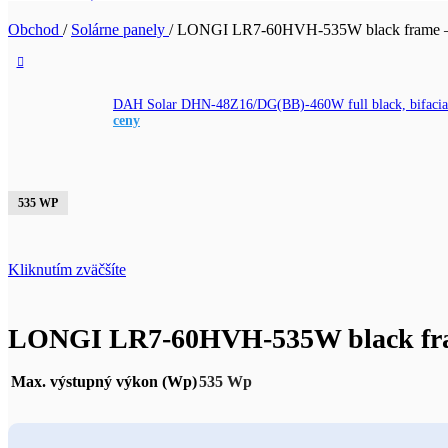
Obchod
/
Solárne panely
/
LONGI LR7-60HVH-535W black frame – 
DAH Solar DHN-48Z16/DG(BB)-460W full black, bifacial, 
ceny
535 WP
Kliknutím zväčšíte
LONGI LR7-60HVH-535W black fram
Max. výstupný výkon (Wp)
535 Wp