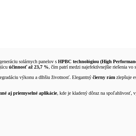
generáciu solárnych panelov s
HPBC technológiou (High Performan
ajúcu
účinnosť až 23,7 %
, čím patrí medzi najefektívnejšie riešenia vo s
egradáciu výkonu a dlhšiu životnosť. Elegantný
čierny rám
zlepšuje es
mné aj priemyselné aplikácie
, kde je kladený dôraz na spoľahlivosť, 