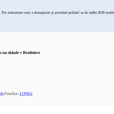
re zobrazenie ceny a dostupnosti je potrebné prihásiť sa do nášho B2B systé
s na sklade v Bratislave
ely
Značka:
LONGi