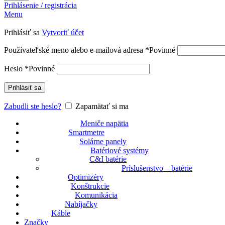
Prihlásenie / registrácia
Menu
Prihlásiť sa
Vytvoriť účet
Používateľské meno alebo e-mailová adresa
*
Povinné
Heslo
*
Povinné
Prihlásiť sa
Zabudli ste heslo?
Zapamätať si ma
Meniče napätia
Smartmetre
Solárne panely
Batériové systémy
C&I batérie
Príslušenstvo – batérie
Optimizéry
Konštrukcie
Komunikácia
Nabíjačky
Káble
Značky