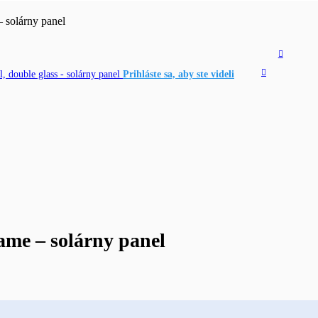
solárny panel
double glass - solárny panel
Prihláste sa, aby ste videli
e – solárny panel