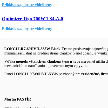
Prihláste sa, aby ste videli ceny
Optimizér Tigo 700W TS4-A-0
Prihláste sa, aby ste videli ceny
LONGI LR7-60HVH-535W Black Frame
predstavuje najnovšiu 
minimalizácii strát na prednej strane článkov. Panel dosahuje vynik
Vďaka
monokryštalickým článkom
typu
n-type
má panel nižšiu d
mechanickému namáhaniu a poveternostným vplyvom.
Panel LONGI LR7-60HVH-535W je vhodný pre
rezidenčné, fire
Martin PASTÍR