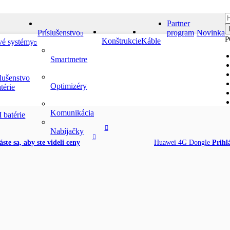
Partner
Príslušenstvo
program
Novinka
P
Konštrukcie
Káble
vé systémy
Smartmetre
slušenstvo
Optimizéry
térie
i DTSU666-HW
Komunikácia
 batérie
Nabíjačky
áste sa, aby ste videli ceny
Huawei 4G Dongle
Prihlá