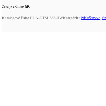
Cena je
vrátane RP.
Katalógové číslo:
HUA-DTSU666-HW
Kategórie:
Príslušenstvo
,
Sm
Senzor umožňuje energetickým spoločnostiam a používateľom optim
Martin PASTÍR
CEO / Obchodné oddelenie
Potrebujete poradiť?
Potrebujete špecifický tovar, alebo v