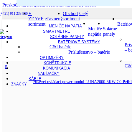
Preskočiť na navigáciu
Preskočiť na hlavný obsah
V
Obchod
Celý
(+421) 911 233 960
ZĽAVE
zľavnený
sortiment
sortiment
Batério
MENIČE NAPÄTIA
Meniče
Solárne
SMARTMETRE
napätia
panely
SOLÁRNE PANELY
BATÉRIOVÉ SYSTÉMY
Prí
C&I batérie
– ba
Príslušenstvo – batérie
Obchod
/
Príslušenstvo
/
Smartmetre
/
Smart Power Sensor Huawe
OPTIMIZÉRY
KONŠTRUKCIE
C&I
KOMUNIKÁCIA
NABÍJAČKY
KÁBLE
Huawei ovládací power modul LUNA2000-5KW-C0
Prihl
ZNAČKY