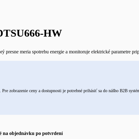
i DTSU666-HW
resne meria spotrebu energie a monitoruje elektrické parametre prip
re zobrazenie ceny a dostupnosti je potrebné prihásiť sa do nášho B2B systé
 na objednávku po potvrdení