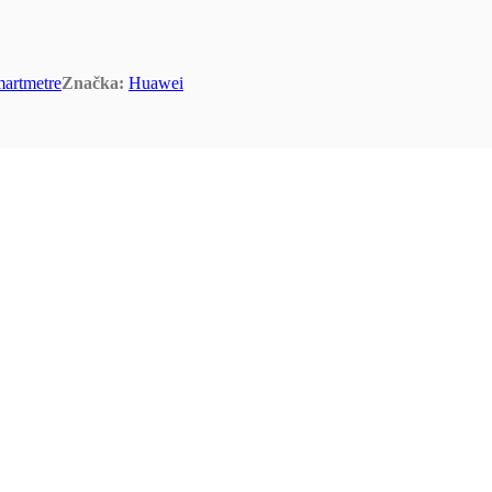
artmetre
Značka:
Huawei
alizovať riadenie energie s bezkonkurenčnou účinnosťou.
äčšie množstvo ako máme momentálne skladom? Neváhajte nás kontaktovať a my 